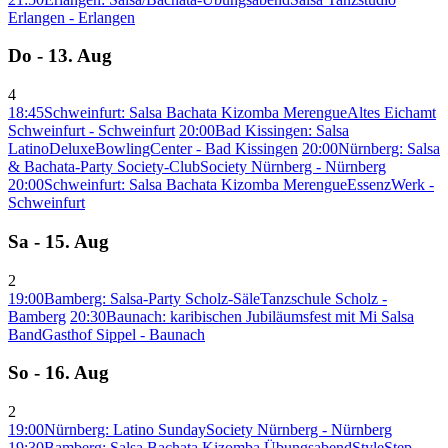
Erlangen - Erlangen
Do - 13. Aug
4
18:45
Schweinfurt: Salsa Bachata Kizomba Merengue
Altes Eichamt
Schweinfurt - Schweinfurt
20:00
Bad Kissingen: Salsa
Latino
DeluxeBowlingCenter - Bad Kissingen
20:00
Nürnberg: Salsa
& Bachata-Party Society-Club
Society Nürnberg - Nürnberg
20:00
Schweinfurt: Salsa Bachata Kizomba Merengue
EssenzWerk -
Schweinfurt
Sa - 15. Aug
2
19:00
Bamberg: Salsa-Party Scholz-Säle
Tanzschule Scholz -
Bamberg
20:30
Baunach: karibischen Jubiläumsfest mit Mi Salsa
Band
Gasthof Sippel - Baunach
So - 16. Aug
2
19:00
Nürnberg: Latino Sunday
Society Nürnberg - Nürnberg
19:30
Bamberg: Salsa Bachata Kizomba Übungsabend
StyleStep