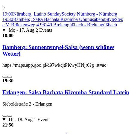
2
19:00
Nürnberg: Latino Sunday
Society Nürnberg - Nürnberg
19:30
Bamberg: Salsa Bachata Kizomba Übungsabend
StyleStep
e.V. Brückenweg 4 96149 Breitengüßbach - Breitengüßbach
Mo - 17. Aug
2 Events
18:00
Bamberg: Sonnentempel-Salsa (wenn schönes
Wetter)
https://maps.app.goo.gl/d97wkcjtPKwyHNjr6?g_st=ac
19:30
Erlangen: Salsa Bachata Kizomba Standard Latein
Sieboldstraße 3 - Erlangen
Di - 18. Aug
1 Event
21:50