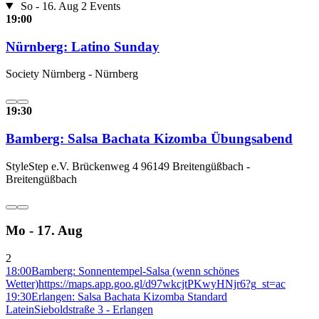
So - 16. Aug
2 Events
19:00
Nürnberg: Latino Sunday
Society Nürnberg - Nürnberg
19:30
Bamberg: Salsa Bachata Kizomba Übungsabend
StyleStep e.V. Brückenweg 4 96149 Breitengüßbach -
Breitengüßbach
Mo - 17. Aug
2
18:00
Bamberg: Sonnentempel-Salsa (wenn schönes
Wetter)
https://maps.app.goo.gl/d97wkcjtPKwyHNjr6?g_st=ac
19:30
Erlangen: Salsa Bachata Kizomba Standard
Latein
Sieboldstraße 3 - Erlangen