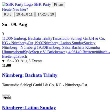
SBK Party
Filtern
Heute
Neu hier?
9.8
3
10.-16.8
11
17.-23.8
10
So - 09. Aug
3
11:00
Nürnberg: Bachata Trinity
Tanzstudio Schlegl GmbH & Co.
KG - Nürnberg-Ost
19:00
Nürnberg: Latino Sunday
Society
Nürnberg - Nürnberg
19:30
Bamberg: Salsa Bachata Kizomba
Übungsabend
StyleStep e.V. Brückenweg 4 96149 Breitengüßbach -
Breitengüßbach
So - 09. Aug
3 Events
11:00
Nürnberg: Bachata Trinity
Tanzstudio Schlegl GmbH & Co. KG - Nürnberg-Ost
19:00
Nürnberg: Latino Sunday