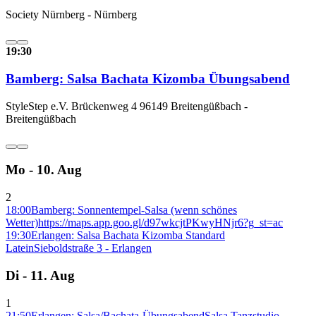
Society Nürnberg - Nürnberg
19:30
Bamberg: Salsa Bachata Kizomba Übungsabend
StyleStep e.V. Brückenweg 4 96149 Breitengüßbach -
Breitengüßbach
Mo - 10. Aug
2
18:00
Bamberg: Sonnentempel-Salsa (wenn schönes
Wetter)
https://maps.app.goo.gl/d97wkcjtPKwyHNjr6?g_st=ac
19:30
Erlangen: Salsa Bachata Kizomba Standard
Latein
Sieboldstraße 3 - Erlangen
Di - 11. Aug
1
21:50
Erlangen: Salsa/Bachata-Übungsabend
Salsa Tanzstudio