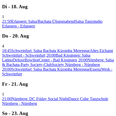
Di - 18. Aug
1
21:50
Erlangen: Salsa/Bachata-Übungsabend
Salsa Tanzstudio
Erlangen - Erlangen
Do - 20. Aug
4
18:45
Schweinfurt: Salsa Bachata Kizomba Merengue
Altes Eichamt
Schweinfurt - Schweinfurt
20:00
Bad Kissingen: Salsa
Latino
DeluxeBowlingCenter - Bad Kissingen
20:00
Nürnberg: Salsa
& Bachata-Party Society-Club
Society Nürnberg - Nürnberg
20:00
Schweinfurt: Salsa Bachata Kizomba Merengue
EssenzWerk -
Schweinfurt
Fr - 21. Aug
1
21:00
Nürnberg: DC Friday Social Night
Dance Cube Tanzschule
Nürnberg - Nürnberg
So - 23. Aug