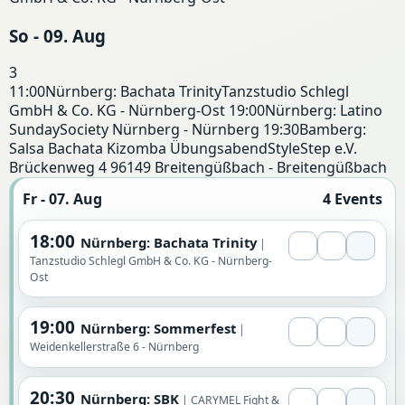
So - 09. Aug
3
11:00
Nürnberg: Bachata Trinity
Tanzstudio Schlegl
GmbH & Co. KG - Nürnberg-Ost
19:00
Nürnberg: Latino
Sunday
Society Nürnberg - Nürnberg
19:30
Bamberg:
Salsa Bachata Kizomba Übungsabend
StyleStep e.V.
Brückenweg 4 96149 Breitengüßbach - Breitengüßbach
Fr - 07. Aug
4 Events
18:00
Nürnberg: Bachata Trinity
Tanzstudio Schlegl GmbH & Co. KG - Nürnberg-
Ost
19:00
Nürnberg: Sommerfest
Weidenkellerstraße 6 - Nürnberg
20:30
Nürnberg: SBK
CARYMEL Fight &