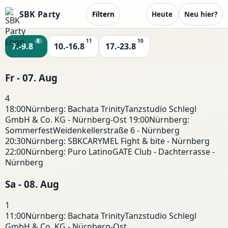
SBK Party
Filtern
Heute
Neu hier?
8
11
10
7.-9.8
10.-16.8
17.-23.8
Fr - 07. Aug
4
18:00
Nürnberg: Bachata Trinity
Tanzstudio Schlegl
GmbH & Co. KG - Nürnberg-Ost
19:00
Nürnberg:
Sommerfest
Weidenkellerstraße 6 - Nürnberg
20:30
Nürnberg: SBK
CARYMEL Fight & bite - Nürnberg
22:00
Nürnberg: Puro Latino
GATE Club - Dachterrasse -
Nürnberg
Sa - 08. Aug
1
11:00
Nürnberg: Bachata Trinity
Tanzstudio Schlegl
GmbH & Co. KG - Nürnberg-Ost