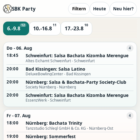
SBK Party
Filtern
Heute
Neu hier?
12
11
10
6.-9.8
10.-16.8
17.-23.8
Do - 06. Aug
4
18:45
Schweinfurt: Salsa Bachata Kizomba Merengue
Altes Eichamt Schweinfurt - Schweinfurt
20:00
Bad Kissingen: Salsa Latino
DeluxeBowlingCenter - Bad Kissingen
20:00
Nürnberg: Salsa & Bachata-Party Society-Club
Society Nürnberg - Nürnberg
20:00
Schweinfurt: Salsa Bachata Kizomba Merengue
EssenzWerk - Schweinfurt
Fr - 07. Aug
4
18:00
Nürnberg: Bachata Trinity
Tanzstudio Schlegl GmbH & Co. KG - Nürnberg-Ost
19:00
Nürnberg: Sommerfest