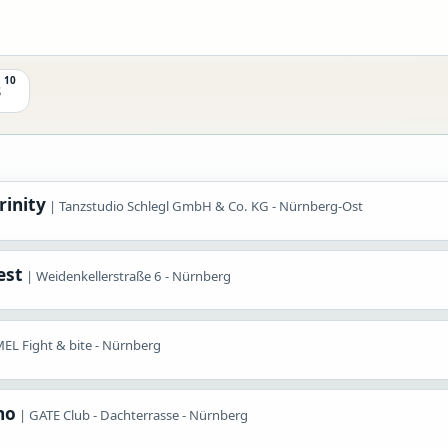
10
8
rinity
Tanzstudio Schlegl GmbH & Co. KG - Nürnberg-Ost
est
Weidenkellerstraße 6 - Nürnberg
EL Fight & bite - Nürnberg
no
GATE Club - Dachterrasse - Nürnberg