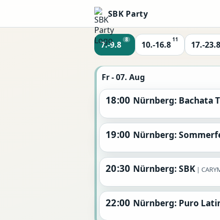
SBK Party
8
11
7.-9.8
10.-16.8
17.-23.
Fr - 07. Aug
18:00
Nürnberg: Bachata T
19:00
Nürnberg: Sommerf
20:30
Nürnberg: SBK
CARYM
22:00
Nürnberg: Puro Lati