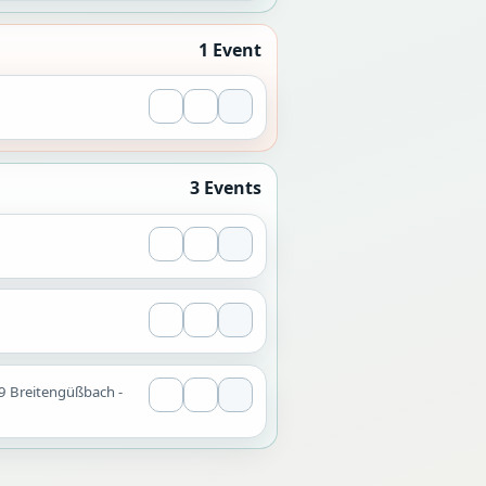
1 Event
3 Events
9 Breitengüßbach -