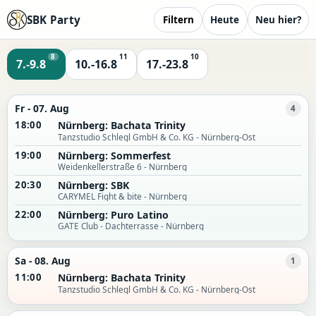
SBK Party
Filtern
Heute
Neu hier?
8
11
10
7.-9.8
10.-16.8
17.-23.8
Fr - 07. Aug
4
18:00
Nürnberg: Bachata Trinity
Tanzstudio Schlegl GmbH & Co. KG - Nürnberg-Ost
19:00
Nürnberg: Sommerfest
Weidenkellerstraße 6 - Nürnberg
20:30
Nürnberg: SBK
CARYMEL Fight & bite - Nürnberg
22:00
Nürnberg: Puro Latino
GATE Club - Dachterrasse - Nürnberg
Sa - 08. Aug
1
11:00
Nürnberg: Bachata Trinity
Tanzstudio Schlegl GmbH & Co. KG - Nürnberg-Ost